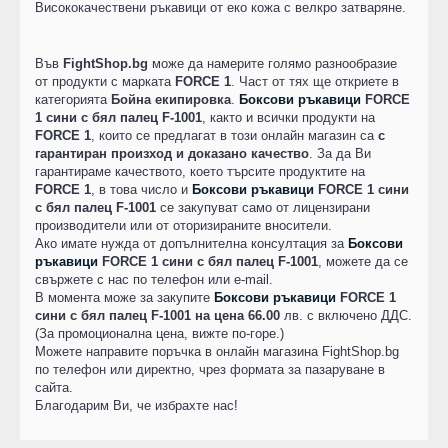
Висококачествени ръкавици от еко кожа с велкро затваряне.
Във
FightShop.bg
може да намерите голямо разнообразие
от продукти с марката
FORCE 1
. Част от тях ще откриете в
категорията
Бойна екипировка
.
Боксови ръкавици
FORCE
1 сини с бял палец F-1001
, както и всички продукти на
FORCE 1
, които се предлагат в този онлайн магазин са
с
гарантиран произход и доказано качество
. За да Ви
гарантираме качеството, което търсите продуктите на
FORCE 1
, в това число и
Боксови ръкавици
FORCE 1 сини
с бял палец F-1001
се закупуват само от лицензирани
производители или от оторизираните вносители.
Ако имате нужда от допълнителна консултация за
Боксови
ръкавици
FORCE 1 сини с бял палец F-1001
, можете да се
свържете с нас по телефон или e-mail.
В момента може за закупите
Боксови ръкавици
FORCE 1
сини с бял палец F-1001 на цена 66.00
лв. с включено ДДС.
(За промоционална цена, вижте по-горе.)
Можете направите поръчка в онлайн магазина FightShop.bg
по телефон или директно, чрез формата за пазаруване в
сайта.
Благодарим Ви, че избрахте нас!