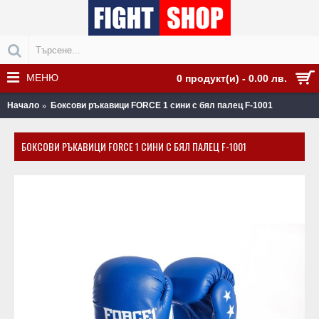
МЕНЮ
0 продукт(и) - 0.00 лв.
Начало
Боксови ръкавици FORCE 1 сини с бял палец F-1001
БОКСОВИ РЪКАВИЦИ FORCE 1 СИНИ С БЯЛ ПАЛЕЦ F-1001