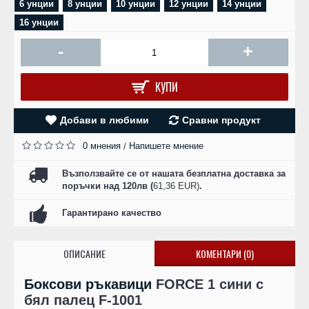
6 унции
8 унции
10 унции
12 унции
14 унции
16 унции
-
+
КУПИ
Добави в любими
Сравни продукт
0 мнения
Напишете мнение
/
Възползвайте се от нашата безплатна доставка за
поръчки над 120лв (
61,36 EUR)
.
Гарантирано качество
ОПИСАНИЕ
КОМЕНТАРИ (0)
Боксови ръкавици
FORCE 1 сини с
бял палец F-1001