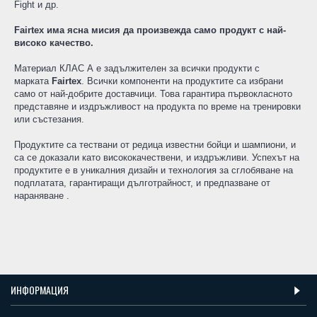
Fight и др.
Fairtex има ясна мисия да произвежда само продукт с най-
високо качество.
Материал КЛАС А е задължителен за всички продукти с
марката
Fairtex
. Всички компоненти на продуктите са избрани
само от най-добрите доставчици. Това гарантира първокласното
представяне и издръжливост на продукта по време на тренировки
или състезания.
Продуктите са тествани от редица известни бойци и шампиони, и
са се доказали като висококачествени, и издръжливи. Успехът на
продуктите е в уникалния дизайн и технология за сглобяване на
подплатата, гарантиращи дълготрайност, и предпазване от
нараняване .
ИНФОРМАЦИЯ