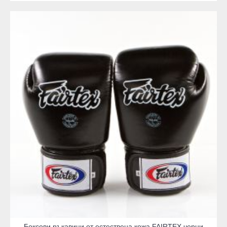
Боксови ръкавици от естествена кожа FAIRTEX черни