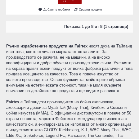
Добави в любими
Сравни продукт
Показва 1 до 8 от 8 (1 страници)
Ръчно изработените продукти на Fairtex
носят духа на Тайланд
и са това, което отличава марката от останалите. За
производството се разчита, не на машини, а на високо
квалифицирани и добре обучени производствени екипи. Уменията
на хората правят всеки продукт от всяка фабрика различен и това
придава усещането за качество. Това е повече изкуство от
колкото производство. Освен функцията, майсторите обръщат
внимание на естетическата стойност, така че моля обърнете
внимание на детайлите на продукта и ще видите разликата.
Fairtex
е Тайландски производител на бойна екипировка,
аксесоари и дрехи за Муай Тай (Muay Thai), Кикбокс и Смесени
бойни изкуства (MMA). С официални дистрибутори в повече от 50
страни по света, марката Фейртекс е международно известна с
качеството си, а екипировката се използват от много организации
в индустрията като GLORY Kickboxing, K-1, WBC Muay Thai, WEC,
Elite XC, Strikeforce, Legend FC, Pancrase, The Contender, Thai