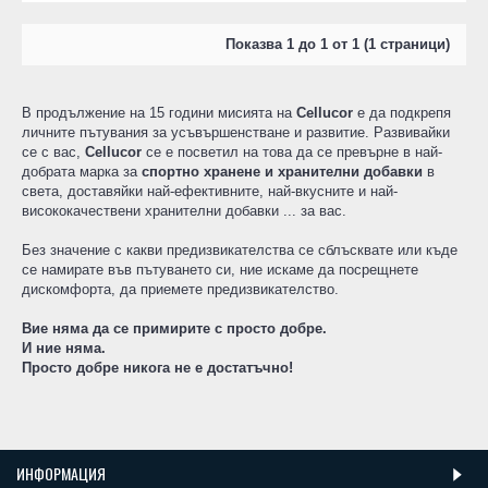
Показва 1 до 1 от 1 (1 страници)
В продължение на 15 години мисията на
Cellucor
е да подкрепя
личните пътувания за усъвършенстване и развитие. Развивайки
се с вас,
Cellucor
се е посветил на това да се превърне в най-
добрата марка за
спортно хранене и хранителни добавки
в
света, доставяйки най-ефективните, най-вкусните и най-
висококачествени хранителни добавки ... за вас.
Без значение с какви предизвикателства се сблъсквате или къде
се намирате във пътуването си, ние искаме да посрещнете
дискомфорта, да приемете предизвикателство.
Вие няма да се примирите с просто добре.
И ние няма.
Просто добре никога не е достатъчно!
ИНФОРМАЦИЯ