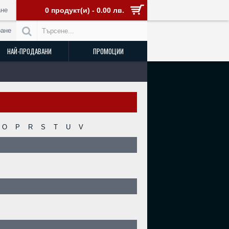
не
0 продукт(и) - 0.00 лв.
ране
НАЙ-ПРОДАВАНИ
ПРОМОЦИИ
O
P
R
S
T
U
V