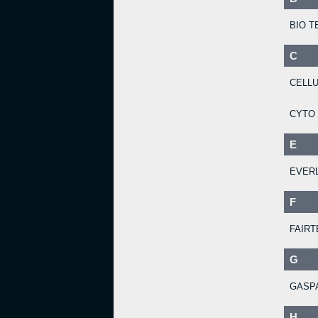
BIO T
C
CELL
CYTO
E
EVER
F
FAIRT
G
GASPA
H