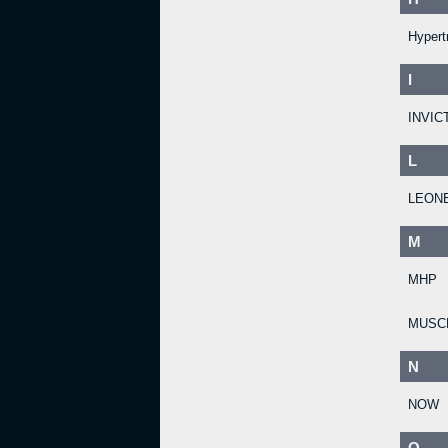
Hypert
I
INVIC
L
LEON
M
MHP
MUSC
N
NOW
O