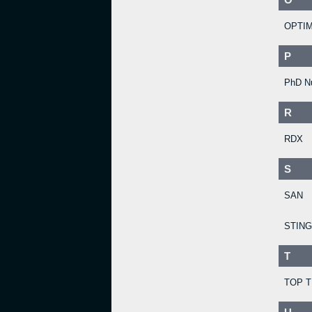
OPTIM
P
PhD Nu
R
RDX
S
SAN
STING
T
TOP 