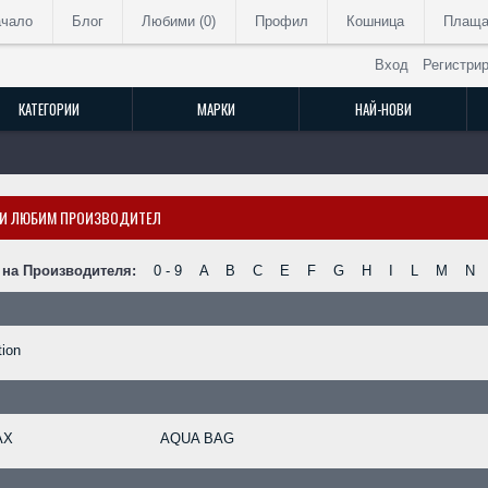
ачало
Блог
Любими (
0
)
Профил
Кошница
Плаща
Вход
Регистри
КАТЕГОРИИ
МАРКИ
НАЙ-НОВИ
И ЛЮБИМ ПРОИЗВОДИТЕЛ
 на Производителя:
0 - 9
A
B
C
E
F
G
H
I
L
M
N
tion
AX
AQUA BAG