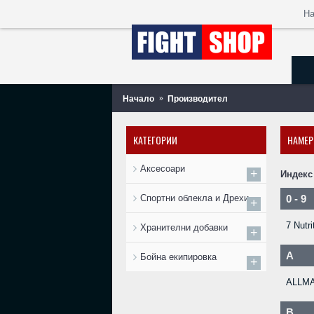
Н
Начало
Производител
КАТЕГОРИИ
НАМЕР
Аксесоари
+
Индекс
Спортни облекла и Дрехи
0 - 9
+
7 Nutri
Хранителни добавки
+
A
Бойна екипировка
+
ALLM
B