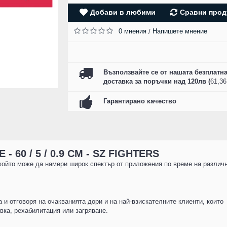
SZ FIGHTERS - БО
Добави в любими
Сравни прод
РЪКАВИЦИ ЕСТЕСТ
КОЖА - CAMO R
0 мнения
Напишете мнение
/
61.00 лв. (31.19 
КУПИ
Възползвайте се от нашата безплатн
доставка за поръчки над 120лв (
61,3
Гарантирано качество
 60 / 5 / 0.9 СМ - SZ FIGHTERS
, който може да намери широк спектър от приложения по време на различ
а и отговоря на очакванията дори и на най-взискателните клиенти, които
вка, рехабилитация или загряване.