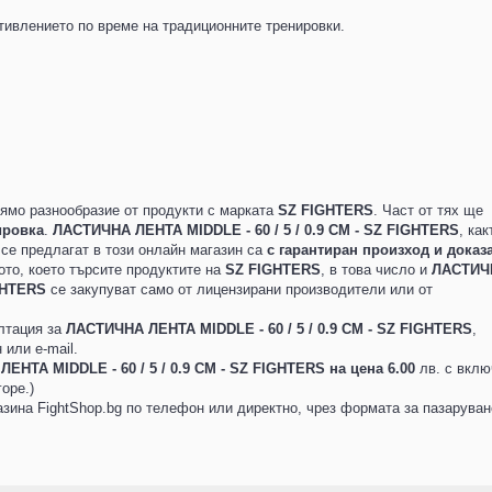
тивлението по време на традиционните тренировки.
ямо разнообразие от продукти с марката
SZ FIGHTERS
. Част от тях ще
ировка
.
ЛАСТИЧНА ЛЕНТА MIDDLE - 60 / 5 / 0.9 СМ - SZ FIGHTERS
, как
о се предлагат в този онлайн магазин са
с гарантиран произход и доказ
ото, което търсите продуктите на
SZ FIGHTERS
, в това число и
ЛАСТИЧ
IGHTERS
се закупуват само от лицензирани производители или от
лтация за
ЛАСТИЧНА ЛЕНТА MIDDLE - 60 / 5 / 0.9 СМ - SZ FIGHTERS
,
или e-mail.
ЕНТА MIDDLE - 60 / 5 / 0.9 СМ - SZ FIGHTERS на цена 6.00
лв. с вкл
оре.)
зина FightShop.bg по телефон или директно, чрез формата за пазаруван