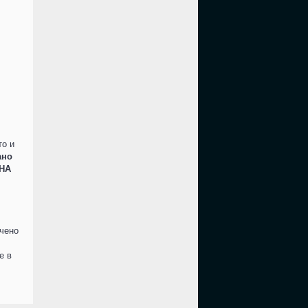
то и
ано
НА
ючено
е в