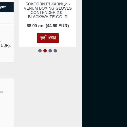
КСОВИ
БОКСОВИ РЪКАВИЦИ -
Боксови Ръкавици - V
укт
ВЕНА
VENUM BOXING GLOVES
Impact Boxing Gloves -
ED
CONTENDER 2.0 -
Camo/Sand​
BLACK/WHITE-GOLD
EUR)
88.00 лв. (44.99 EUR)
156.00 лв. (79.76 E
КУПИ
КУПИ
а
6 EUR)
.
ни