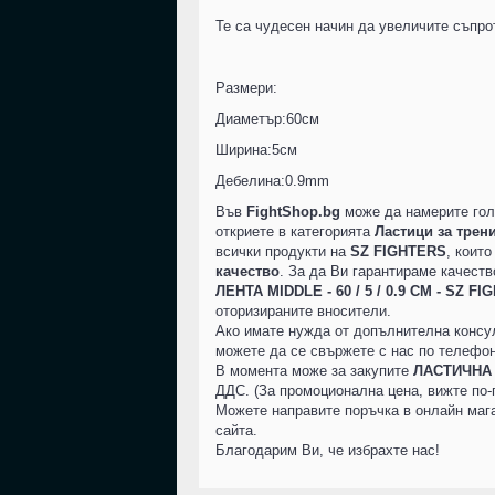
Те са чудесен начин да увеличите съпро
Размери:
Диаметър:60см
Ширина:5см
Дебелина:0.9mm
Във
FightShop.bg
може да намерите гол
откриете в категорията
Ластици за трен
всички продукти на
SZ FIGHTERS
, коит
качество
. За да Ви гарантираме качеств
ЛЕНТА MIDDLE - 60 / 5 / 0.9 СМ - SZ F
оторизираните вносители.
Ако имате нужда от допълнителна консу
можете да се свържете с нас по телефон 
В момента може за закупите
ЛАСТИЧНА Л
ДДС. (За промоционална цена, вижте по-г
Можете направите поръчка в онлайн мага
сайта.
Благодарим Ви, че избрахте нас!