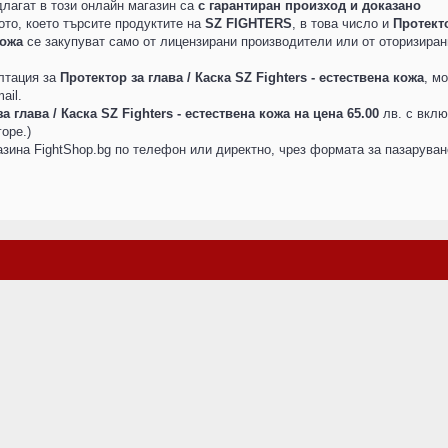
едлагат в този онлайн магазин са
с гарантиран произход и доказано
ото, което търсите продуктите на
SZ FIGHTERS
, в това число и
Протект
кожа
се закупуват само от лицензирани производители или от оторизиран
лтация за
Протектор за глава / Каска SZ Fighters - естествена кожа
, м
ail.
а глава / Каска SZ Fighters - естествена кожа на цена 65.00
лв. с вкл
оре.)
зина FightShop.bg по телефон или директно, чрез формата за пазаруван