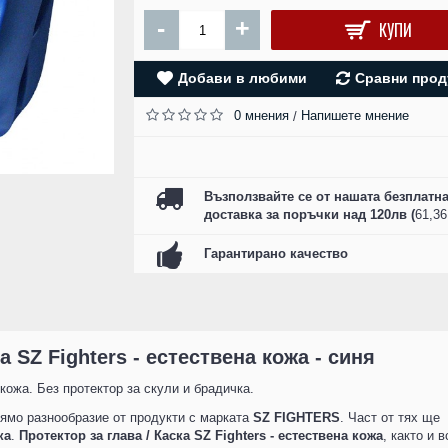
SZ FIGHTERS - БО
-
+
КУПИ
РЪКАВИЦИ ЕСТЕСТ
КОЖА - CAMO R
Добави в любими
Сравни прод
61.00 лв. (31.19 
0 мнения
Напишете мнение
/
КУПИ
Възползвайте се от нашата безплатн
доставка за поръчки над 120лв (
61,3
Гарантирано качество
а SZ Fighters - естествена кожа - синя
кожа. Без протектор за скули и брадичка.
ямо разнообразие от продукти с марката
SZ FIGHTERS
. Част от тях ще
ка
.
Протектор за глава / Каска SZ Fighters - естествена кожа
, както и 