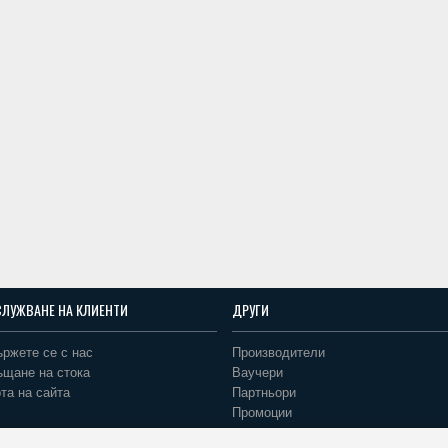
СЛУЖВАНЕ НА КЛИЕНТИ
ДРУГИ
ржете се с нас
Производители
ъщане на стока
Ваучери
та на сайта
Партньори
Промоции