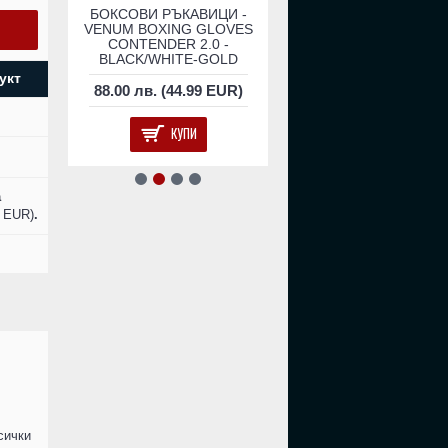
КСОВИ
БОКСОВИ РЪКАВИЦИ -
Боксови Ръкавици - V
ВЕНА
VENUM BOXING GLOVES
Impact Boxing Gloves -
ED
CONTENDER 2.0 -
Camo/Sand​
BLACK/WHITE-GOLD
укт
EUR)
88.00 лв. (44.99 EUR)
156.00 лв. (79.76 E
КУПИ
КУПИ
а
6 EUR)
.
всички