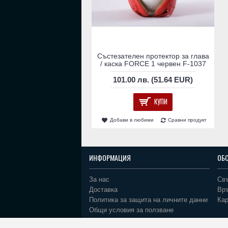
Състезателен протектор за глава
/ каска FORCE 1 червен F-1037
101.00 лв. (51.64 EUR)
КУПИ
Добави в любими
Сравни продукт
ИНФОРМАЦИЯ
ОБ
За нас
Свъ
Доставка
Вр
Политика за защита на личните данни
Кар
Общи условия за ползване