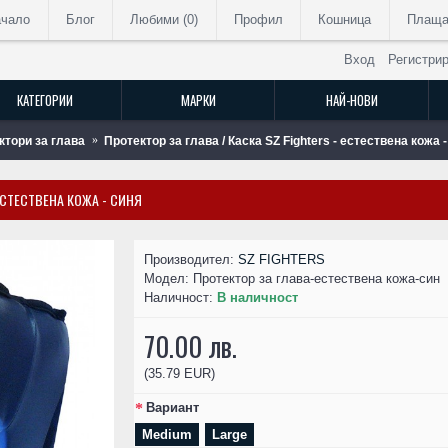
ачало
Блог
Любими (
0
)
Профил
Кошница
Плаща
Вход
Регистри
КАТЕГОРИИ
МАРКИ
НАЙ-НОВИ
ктори за глава
Протектор за глава / Каска SZ Fighters - естествена кожа 
 ЕСТЕСТВЕНА КОЖА - СИНЯ
РАЗПРОДАДЕН
Производител:
SZ FIGHTERS
Модел:
Протектор за глава-естествена кожа-син
Наличност:
В наличност
70.00 лв.
(35.79 EUR)
Вариант
Medium
Large