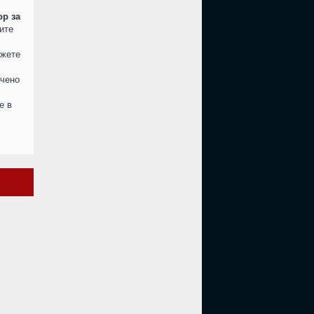
ор за
ите
ожете
ючено
е в