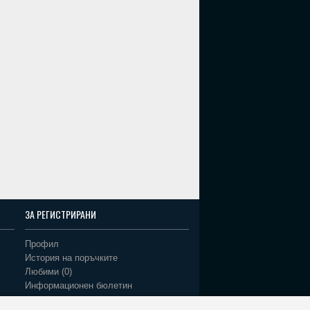
ЗА РЕГИСТРИРАНИ
Профил
История на поръчките
Любими (
0
)
Информационен бюлетин