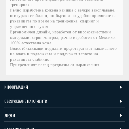
тренировка.
Ръчно изработена кожена каишка с велкро закопчаване,
осигурява стабилно, по-бързо и по-удобно прилягане на
ръкавицата по време на тренировка, спаринг и
упражнения с чувал.
Ергономичен дизайн, изработен от висококачествени
материали, строг контрол, ръчно изработен от Мексико.
100% естествена кожа.
Водоотблъскващи подплати предотвратяват навлизането
на влага в подложката и поддържат теглото на
ръкавицата стабилно.
Прикрепеният палец предпазва от наранявания.
ИНФОРМАЦИЯ
ОБСЛУЖВАНЕ НА КЛИЕНТИ
ДРУГИ