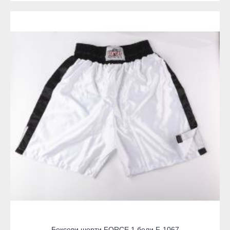
Боксови шорти FORCE 1 бели F-1067