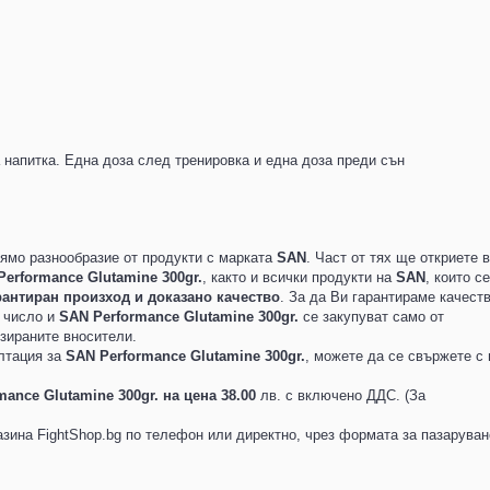
 напитка. Една доза след тренировка и една доза преди сън
ямо разнообразие от продукти с марката
SAN
. Част от тях ще откриете в
erformance Glutamine 300gr.
, както и всички продукти на
SAN
, които се
рантиран произход и доказано качество
. За да Ви гарантираме качеств
а число и
SAN Performance Glutamine 300gr.
се закупуват само от
зираните вносители.
лтация за
SAN Performance Glutamine 300gr.
, можете да се свържете с 
mance Glutamine 300gr. на цена 38.00
лв. с включено ДДС. (За
зина FightShop.bg по телефон или директно, чрез формата за пазаруван