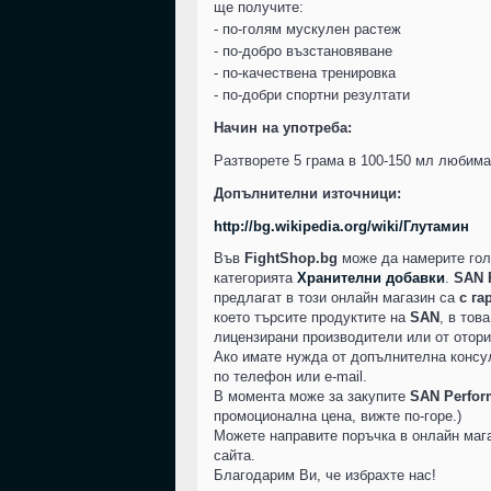
ще получите:
- по-голям мускулен растеж
- по-добро възстановяване
- по-качествена тренировка
- по-добри спортни резултати
Начин на употреба:
Разтворете 5 грама в 100-150 мл любима
Допълнителни източници:
http://bg.wikipedia.org/wiki/Глутамин
Във
FightShop.bg
може да намерите гол
категорията
Хранителни добавки
.
SAN P
предлагат в този онлайн магазин са
с га
което търсите продуктите на
SAN
, в тов
лицензирани производители или от отори
Ако имате нужда от допълнителна консу
по телефон или e-mail.
В момента може за закупите
SAN Perfor
промоционална цена, вижте по-горе.)
Можете направите поръчка в онлайн мага
сайта.
Благодарим Ви, че избрахте нас!