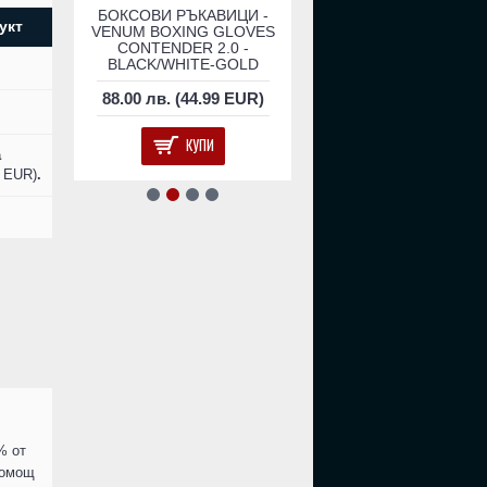
КСОВИ
БОКСОВИ РЪКАВИЦИ -
Боксови Ръкавици - V
укт
ВЕНА
VENUM BOXING GLOVES
Impact Boxing Gloves -
ED
CONTENDER 2.0 -
Camo/Sand​
BLACK/WHITE-GOLD
EUR)
88.00 лв. (44.99 EUR)
156.00 лв. (79.76 E
КУПИ
КУПИ
а
6 EUR)
.
% от
помощ