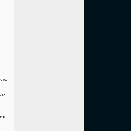
ото,
нас
е в