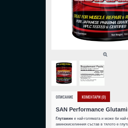
ОПИСАНИЕ
КОМЕНТАРИ (0)
SAN Performance Glutami
Глутамин
е най-голямата и може би най-
аминокиселинния състав в тялото е
глут