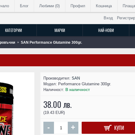
ачало
Блог
Любими (
0
)
Профил
Кошница
Плаща
Вход
Регистри
КАТЕГОРИИ
МАРКИ
НАЙ-НОВИ
ровъчни
SAN Performance Glutamine 300gr.
РАЗПРОДАДЕН
Производител:
SAN
Модел:
Performance Glutamine 300gr.
Наличност:
В наличност
38.00 лв.
(19.43 EUR)
-
+
КУПИ