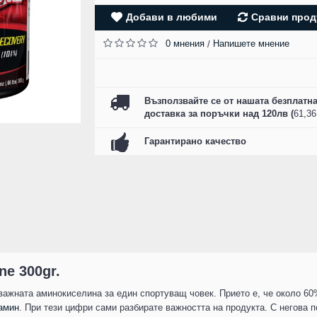
SZ FIGHTERS - БО
Добави в любими
Сравни прод
РЪКАВИЦИ ЕСТЕСТ
КОЖА - CAMO R
0 мнения
Напишете мнение
/
61.00 лв. (31.19 
КУПИ
Възползвайте се от нашата безплатн
доставка за поръчки над 120лв (
61,3
Гарантирано качество
ne 300gr.
важната аминокиселина за един спортуващ човек. Прието е, че около 60
амин
. При тези цифри сами разбирате важността на продукта. С негова 