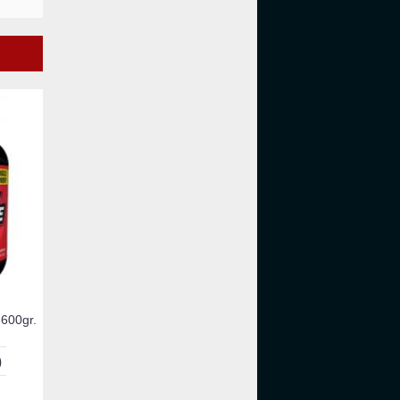
600gr.
)