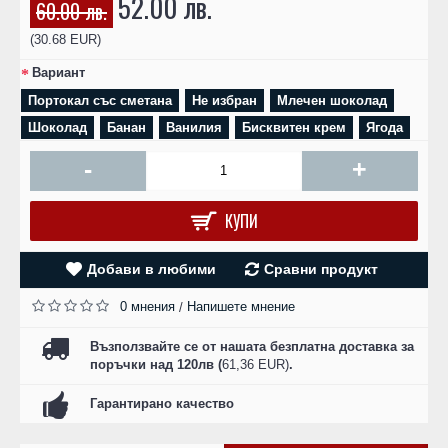
52.00 лв.
60.00 лв.
(30.68 EUR)
Вариант
Портокал със сметана
Не избран
Млечен шоколад
Шоколад
Банан
Ванилия
Бисквитен крем
Ягода
-
+
КУПИ
Добави в любими
Сравни продукт
0 мнения
Напишете мнение
/
Възползвайте се от нашата безплатна доставка за
поръчки над 120лв (
61,36 EUR)
.
Гарантирано качество