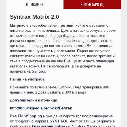
ОПИСАНИЕ
КОМЕНТАРИ (0)
Syntrax Matrix 2.0
Матрикс
е високобелтъчен
протеин
, който е съставен от
няколко различни източника. Целта на тази формула е всеки
от
протеин
овите източници да бъде усвоен от тялото в
различен времеви пояс. Така с прием на една доза
протеин
ще може, в период на няколко часа, тялото Ви постояно да
получава така нужните му белтъчини. Първо ще се усвои
единият източник на белтък, после вторият, после третият и
така в продължение на часове Вие ще избегнете плашещия
катаболен ефект. Не се колебайте, а се доверете на
продукта на
Syntrax
.
Начин на употреба:
Приемайте по всяко време. Сутрин, след тренировка или
преди лягане. 1 доза разбита в 300 мл вода
Допълнителни източници:
http://bg.wikipedia.org/wiki/Белтък
Във
FightShop.bg
може да намерите голямо разнообразие
от продукти с марката
SYNTRAX
. Част от тях ще откриете в
категорията
Хранителни добавки
.
Syntrax Matrix 2.0
, както