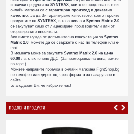
и всички продукти на
SYNTRAX
, които се предлагат в този
онлайн магазин са
с гарантиран произход и доказано
качество
. За да Ви гарантираме качеството, което търсите
продуктите на
SYNTRAX
, в това число и
Syntrax Matrix 2.0
се закупуват само от лицензирани производители или от
оторизираните вносители.
Ако имате нужда от допълнителна консултация за
Syntrax
Matrix 2.0
, можете да се свържете с нас по телефон или e-
mail.
В момента може за закупите
Syntrax Matrix 2.0 на цена
60.00
лв. с включено ДДС. (За промоционална цена, вижте
по-горе.)
Можете направите поръчка в онлайн магазина FightShop.bg
по телефон или директно, чрез формата за пазаруване в
сайта.
Благодарим Ви, че избрахте нас!
ПОДОБНИ ПРОДУКТИ