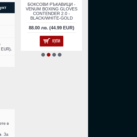
КСОВИ
БОКСОВИ РЪКАВИЦИ -
Боксови Ръкавици - V
укт
ВЕНА
VENUM BOXING GLOVES
Impact Boxing Gloves -
ED
CONTENDER 2.0 -
Camo/Sand​
BLACK/WHITE-GOLD
EUR)
88.00 лв. (44.99 EUR)
156.00 лв. (79.76 E
КУПИ
КУПИ
а
6 EUR)
.
ете в
о
. За