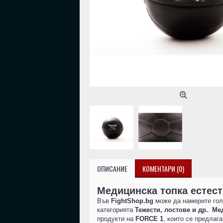
ОПИСАНИЕ
КОМЕНТАРИ (0)
Медицинска топка естест
Във
FightShop.bg
може да намерите гол
категорията
Тежести, лостове и др.
.
Мед
продукти на
FORCE 1
, които се предлаг