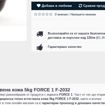
SZ FIGHTERS - БО
Добави в любими
Сравни прод
РЪКАВИЦИ ЕСТЕСТ
КОЖА - CAMO R
0 мнения
Напишете мнение
/
61.00 лв. (31.19 
КУПИ
Възползвайте се от нашата безплатн
доставка за поръчки над 120лв (
61,3
Гарантирано качество
вена кожа 5kg FORCE 1 F-2032
ямо разнообразие от продукти с марката
FORCE 1
. Част от тях ще откри
ицинска топка естествена кожа 5kg FORCE 1 F-2032
, както и всички
ат в този онлайн магазин са
с гарантиран произход и доказано качеств