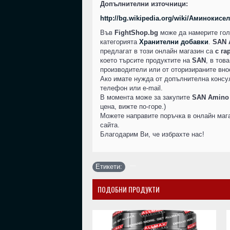
Допълнителни източници:
http://bg.wikipedia.org/wiki/Аминокисе
Във
FightShop.bg
може да намерите гол
категорията
Хранителни добавки
.
SAN A
предлагат в този онлайн магазин са
с га
което търсите продуктите на
SAN
, в тов
производители или от оторизираните вно
Ако имате нужда от допълнителна консу
телефон или e-mail.
В момента може за закупите
SAN Amino A
цена, вижте по-горе.)
Можете направите поръчка в онлайн мага
сайта.
Благодарим Ви, че избрахте нас!
Етикети:
ПОДОБНИ ПРОДУКТИ