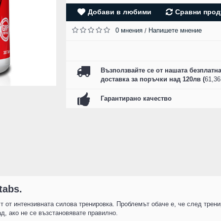
SZ FIGHTERS - БО
Добави в любими
Сравни прод
РЪКАВИЦИ ЕСТЕСТ
КОЖА - CAMO R
0 мнения
Напишете мнение
/
61.00 лв. (31.19 
КУПИ
Възползвайте се от нашата безплатн
доставка за поръчки над 120лв (
61,3
Гарантирано качество
tabs.
 от интензивната силова тренировка. Проблемът обаче е, че след трени
д, ако не се възстановявате правилно.