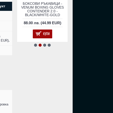
КСОВИ
БОКСОВИ РЪКАВИЦИ -
Боксови Ръкавици - V
укт
ВЕНА
VENUM BOXING GLOVES
Impact Boxing Gloves -
ED
CONTENDER 2.0 -
Camo/Sand​
BLACK/WHITE-GOLD
EUR)
88.00 лв. (44.99 EUR)
156.00 лв. (79.76 E
КУПИ
КУПИ
а
6 EUR)
.
ровка