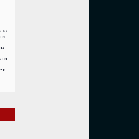
ото,
ани
 по
ална
е в