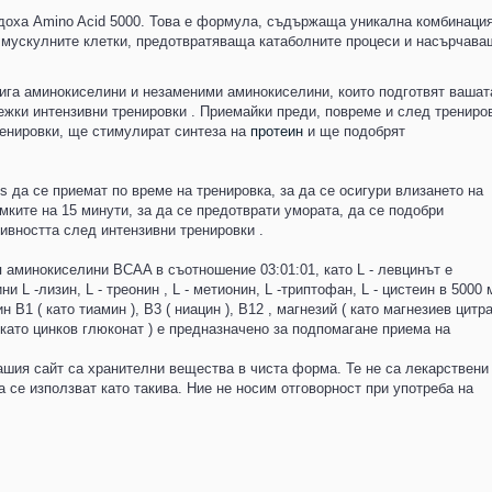
доха Amino Acid 5000. Това е формула, съдържаща уникална комбинация
мускулните клетки, предотвратяваща катаболните процеси и насърчава
рига аминокиселини и незаменими аминокиселини, които подготвят вашат
ежки интензивни тренировки . Приемайки преди, повреме и след трениро
ренировки, ще стимулират синтеза на
протеин
и ще подобрят
 да се приемат по време на тренировка, за да се осигури влизането на
ките на 15 минути, за да се предотврати умората, да се подобри
ивността след интензивни тренировки .
аминокиселини BCAA в съотношение 03:01:01, като L - левцинът е
L -лизин, L - треонин , L - метионин, L -триптофан, L - цистеин в 5000 м
н В1 ( като тиамин ), B3 ( ниацин ), В12 , магнезий ( като магнезиев цитрат
( като цинков глюконат ) е предназначено за подпомагане приема на
ашия сайт са хранителни вещества в чиста форма. Те не са лекарствени
а се използват като такива. Ние не носим отговорност при употреба на