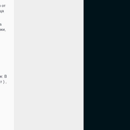
 от
ща
а
вки,
г. В
 ) ,