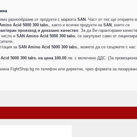
лина
ямо разнообразие от продукти с марката
SAN
. Част от тях ще откриете в
mino Acid 5000 300 tabs.
, както и всички продукти на
SAN
, които се
рантиран произход и доказано качество
. За да Ви гарантираме качеств
а число и
SAN Amino Acid 5000 300 tabs.
се закупуват само от лицензир
сители.
лтация за
SAN Amino Acid 5000 300 tabs.
, можете да се свържете с нас
cid 5000 300 tabs. на цена 100.00
лв. с включено ДДС. (За промоцион
зина FightShop.bg по телефон или директно, чрез формата за пазаруван