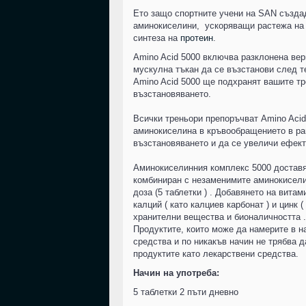
Ето защо спортните учени на SAN създа
аминокиселини, ускоряващи растежа на 
синтеза на
протеин
.
Amino Acid 5000 включва разклонена ве
мускулна тъкан да се възстанови след т
Amino Acid 5000 ще подхранят вашите т
възстановяването.
Всички треньори препоръчват Amino Acids
аминокиселина в кръвообращението в рам
възстановяването и да се увеличи ефект
Аминокиселинния комплекс 5000 доставя 
комбиниран с незаменимите аминокиселини 
доза (5 таблетки ) . Добавянето на витами
калций ( като калциев карбонат ) и цинк 
хранителни вещества и бионаличността .
Продуктите, които може да намерите в н
средства и по никакъв начин не трябва д
продуктите като лекарствени средства.
Начин на употреба:
5 таблетки 2 пъти дневно