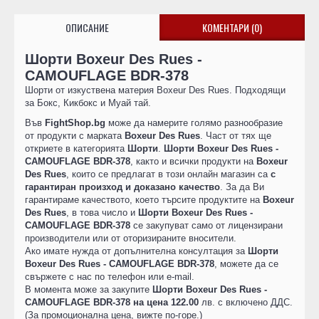
ОПИСАНИЕ
КОМЕНТАРИ (0)
Шорти Boxeur Des Rues -
CAMOUFLAGE BDR-378
Шорти от изкуствена материя Boxeur Des Rues. Подходящи
за Бокс, Кикбокс и Муай тай.
Във
FightShop.bg
може да намерите голямо разнообразие
от продукти с марката
Boxeur Des Rues
. Част от тях ще
откриете в категорията
Шорти
.
Шорти Boxeur Des Rues -
CAMOUFLAGE BDR-378
, както и всички продукти на
Boxeur
Des Rues
, които се предлагат в този онлайн магазин са
с
гарантиран произход и доказано качество
. За да Ви
гарантираме качеството, което търсите продуктите на
Boxeur
Des Rues
, в това число и
Шорти Boxeur Des Rues -
CAMOUFLAGE BDR-378
се закупуват само от лицензирани
производители или от оторизираните вносители.
Ако имате нужда от допълнителна консултация за
Шорти
Boxeur Des Rues - CAMOUFLAGE BDR-378
, можете да се
свържете с нас по телефон или e-mail.
В момента може за закупите
Шорти Boxeur Des Rues -
CAMOUFLAGE BDR-378 на цена 122.00
лв. с включено ДДС.
(За промоционална цена, вижте по-горе.)