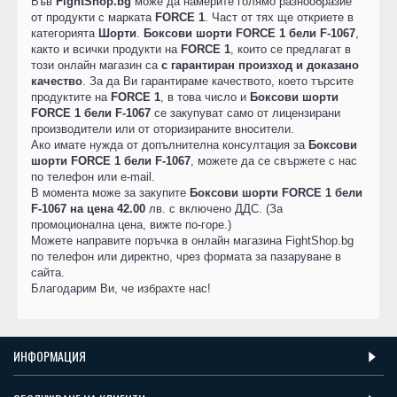
Във
FightShop.bg
може да намерите голямо разнообразие
от продукти с марката
FORCE 1
. Част от тях ще откриете в
категорията
Шорти
.
Боксови шорти FORCE 1 бели F-1067
,
както и всички продукти на
FORCE 1
, които се предлагат в
този онлайн магазин са
с гарантиран произход и доказано
качество
. За да Ви гарантираме качеството, което търсите
продуктите на
FORCE 1
, в това число и
Боксови шорти
FORCE 1 бели F-1067
се закупуват само от лицензирани
производители или от оторизираните вносители.
Ако имате нужда от допълнителна консултация за
Боксови
шорти FORCE 1 бели F-1067
, можете да се свържете с нас
по телефон или e-mail.
В момента може за закупите
Боксови шорти FORCE 1 бели
F-1067 на цена 42.00
лв. с включено ДДС. (За
промоционална цена, вижте по-горе.)
Можете направите поръчка в онлайн магазина FightShop.bg
по телефон или директно, чрез формата за пазаруване в
сайта.
Благодарим Ви, че избрахте нас!
ИНФОРМАЦИЯ