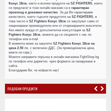
Конус 18см
, както и всички продукти на
SZ FIGHTERS
, които
се предлагат в този онлайн магазин са
с гарантиран
произход и доказано качество
. За да Ви гарантираме
качеството, което търсите продуктите на
SZ FIGHTERS
, в
това число и
SZ Fighters Конус 18см
се закупуват само от
лицензирани производители или от оторизираните вносители.
Ако имате нужда от допълнителна консултация за
SZ
Fighters Конус 18см
, можете да се свържете с нас по
телефон или e-mail.
В момента може за закупите
SZ Fighters Конус 18см на
цена 2.50
лв. с включено ДДС. (За промоционална цена,
вижте по-горе.)
Можете направите поръчка в онлайн магазина FightShop.bg
по телефон или директно, чрез формата за пазаруване в
сайта.
Благодарим Ви, че избрахте нас!
ПОДОБНИ ПРОДУКТИ