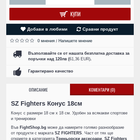
КУПИ
Добави в любими
Сравни продукт
0 мнения
Напишете мнение
/
Възползвайте се от нашата безплатна доставка за
поръчки над 120лв (
61,36 EUR)
.
Гарантирано качество
ОПИСАНИЕ
КОМЕНТАРИ (0)
SZ Fighters Конус 18см
Конус с размери 18 см х 18 см. Удобен за всякакви спортове
и тренировки
Във
FightShop.bg
може да намерите голямо разнообразие
от продукти с марката
SZ FIGHTERS
. Част от тях ще
откриете в категорията
Треньорски аксесоари
.
SZ Fighters