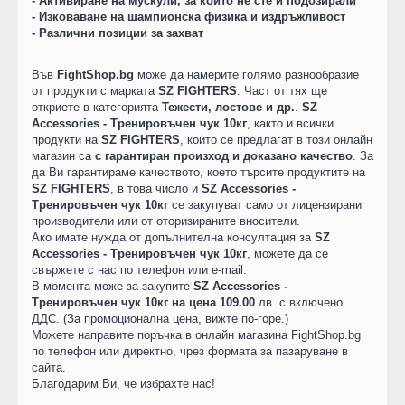
- Активиране на мускули, за които не сте и подозирали
- Изковаване на шампионска физика и издръжливост
- Различни позиции за захват
Във
FightShop.bg
може да намерите голямо разнообразие
от продукти с марката
SZ FIGHTERS
. Част от тях ще
откриете в категорията
Тежести, лостове и др.
.
SZ
Accessories - Тренировъчен чук 10кг
, както и всички
продукти на
SZ FIGHTERS
, които се предлагат в този онлайн
магазин са
с гарантиран произход и доказано качество
. За
да Ви гарантираме качеството, което търсите продуктите на
SZ FIGHTERS
, в това число и
SZ Accessories -
Тренировъчен чук 10кг
се закупуват само от лицензирани
производители или от оторизираните вносители.
Ако имате нужда от допълнителна консултация за
SZ
Accessories - Тренировъчен чук 10кг
, можете да се
свържете с нас по телефон или e-mail.
В момента може за закупите
SZ Accessories -
Тренировъчен чук 10кг на цена 109.00
лв. с включено
ДДС. (За промоционална цена, вижте по-горе.)
Можете направите поръчка в онлайн магазина FightShop.bg
по телефон или директно, чрез формата за пазаруване в
сайта.
Благодарим Ви, че избрахте нас!