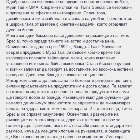
Одобрени са за използване по време на спортни срещи по бокс,
Муай Тай и ММА. Спортните стоки на Twins Special са безопасни
и пригодени за ефективно натоварване. Освен това,
дизайнерската им изработка е отлична и са удобни. Предлагат се
в широка гама от цветове с креативни модели, които отразяват
духа на боеца.
Много западни боксьори са се доверили на ръкавиците на Twins
Special, точно заради тяхното качество и достъпна цена.
Официално създаден през 1992 г., брандът Twins Special се
свързва предимно с Муай Тай. За съвсем кратко време той
изпреварва повечето тайландски марки, които имат вече
установена история за бойна екипировка. Става бързо популярен
и всички започват да говорят за достъпните, но висококачествени
продукти. Днес вече брандът е известен в цял свят.
Макар компанията да присъства по боксовите рингове в цял свят,
онлайн присъствието на продуктите им е доста слабо. Те залагат
по-малко на маркетинг и повече на това, че продуктите им сами
ще говорят добре за бранда. Ръкавиците имат две функции - да
намалят до минимум опасностите за здравето и да минимизират
силата на удара, която може да ги нарани. И с двете неща, Twins
Special се справят безупречно. Освен това и размерите на
ръкавиците са много акуратни, дори когато става въпрос за
големи ръце. Примерно, ако сте с по-слаби ръце от стандартните
размери, няма да усещате хлопане на ръкавицата, а ръкавицата
ще Ви е точно по мярка и ще прилепне комфортно. Има хора,