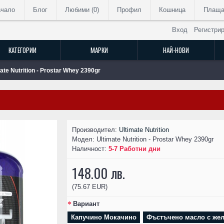
ачало
Блог
Любими (
0
)
Профил
Кошница
Плаща
Вход
Регистри
КАТЕГОРИИ
МАРКИ
НАЙ-НОВИ
ate Nutrition - Prostar Whey 2390gr
РАЗПРОДАДЕН
Производител:
Ultimate Nutrition
Модел:
Ultimate Nutrition - Prostar Whey 2390gr
Наличност:
5-7 Работни дни
148.00 лв.
(75.67 EUR)
Вариант
Капучино Мокачино
Фъстъчено масло с же