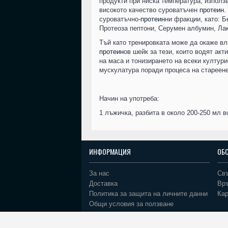
продукти при ниска температура, използ
високото качество суроватъчен
протеин
.
суроватъчно-
протеин
ни фракции, като: 
Протеоза пептони, Серумен албумин, Ла
Тъй като тренировката може да окаже вли
протеин
ов шейк за тези, които водят ак
на маса и тонизирането на всеки култур
мускулатура поради процеса на стареен
Начин на употреба:
1 лъжичка, разбита в около 200-250 мл в
ИНФОРМАЦИЯ
ОБ
За нас
Свъ
Доставка
Вр
Политика за защита на личните данни
Кар
Общи условия за ползване