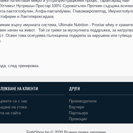
вайки патентован микро и ултра-филтрационен процес, гарантиращ най-
 Ултимът Нутришън Простар 100% Суроватъчен Протеин съдържа всички
Бета-лактоглобулин, Алфа-лакталбумин, Гликомакропептид, Имуноглобул
ктоферин и Лактопероксидаза.
яние върху имунната система, Ultimate Nutrition - Prostar whey е хранит
тивен начин на живот. Той се грижи за мускулната поддръжка, за натрупв
ист. Освен това осигурява пълноценна подкрепа за нарушена или губеща 
е.
ода, след тренировка.
СЛУЖВАНЕ НА КЛИЕНТИ
ДРУГИ
ржете се с нас
Производители
ъщане на стока
Ваучери
та на сайта
Партньори
Промоции
FightShop.bg © 2020 Всички права запазени.