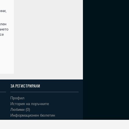
ини,
елен
ането
се
ЗА РЕГИСТРИРАНИ
Профил
История на поръчките
Любими (
0
)
Информационен бюлетин