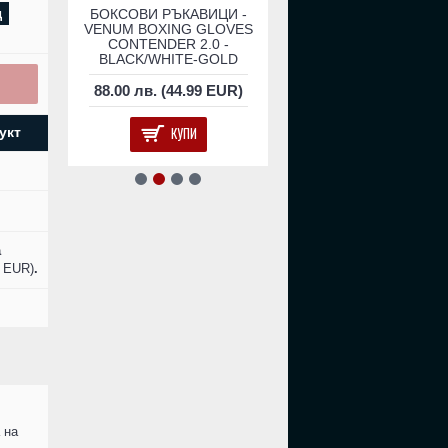
КСОВИ
д
БОКСОВИ РЪКАВИЦИ -
Боксови Ръкавици - V
ВЕНА
VENUM BOXING GLOVES
Impact Boxing Gloves -
ED
CONTENDER 2.0 -
Camo/Sand​
BLACK/WHITE-GOLD
EUR)
88.00 лв. (44.99 EUR)
156.00 лв. (79.76 E
КУПИ
КУПИ
укт
а
6 EUR)
.
 на