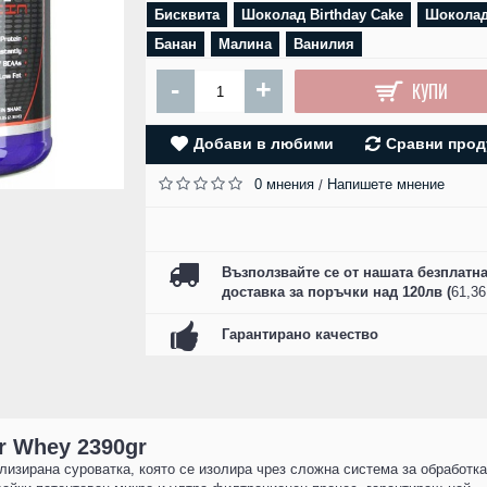
Бисквита
Шоколад Birthday Cake
SZ FIGHTERS - БО
Шокола
РЪКАВИЦИ ЕСТЕСТ
Банан
Малина
Ванилия
КОЖА - CAMO R
-
+
КУПИ
61.00 лв. (31.19 
КУПИ
Добави в любими
Сравни прод
0 мнения
Напишете мнение
/
Възползвайте се от нашата безплатн
доставка за поръчки над 120лв (
61,3
Гарантирано качество
ar Whey 2390gr
онализирана суроватка, която се изолира чрез сложна система за обработка