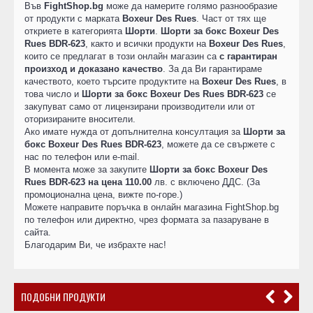
Във
FightShop.bg
може да намерите голямо разнообразие
от продукти с марката
Boxeur Des Rues
. Част от тях ще
откриете в категорията
Шорти
.
Шорти за бокс Boxeur Des
Rues BDR-623
, както и всички продукти на
Boxeur Des Rues
,
които се предлагат в този онлайн магазин са
с гарантиран
произход и доказано качество
. За да Ви гарантираме
качеството, което търсите продуктите на
Boxeur Des Rues
, в
това число и
Шорти за бокс Boxeur Des Rues BDR-623
се
закупуват само от лицензирани производители или от
оторизираните вносители.
Ако имате нужда от допълнителна консултация за
Шорти за
бокс Boxeur Des Rues BDR-623
, можете да се свържете с
нас по телефон или e-mail.
В момента може за закупите
Шорти за бокс Boxeur Des
Rues BDR-623 на цена 110.00
лв. с включено ДДС. (За
промоционална цена, вижте по-горе.)
Можете направите поръчка в онлайн магазина FightShop.bg
по телефон или директно, чрез формата за пазаруване в
сайта.
Благодарим Ви, че избрахте нас!
ПОДОБНИ ПРОДУКТИ