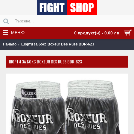
МЕНЮ
0 продукт(и) - 0.00 лв.
Начало
Шорти за бокс Boxeur Des Rues BDR-623
ШОРТИ ЗА БОКС BOXEUR DES RUES BDR-623